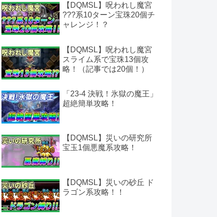
【DQMSL】呪われし魔宮
???系10ターン宝珠20個チ
ャレンジ！？
【DQMSL】呪われし魔宮
スライム系で宝珠13個攻
略！（記事では20個！）
「23-4 決戦！氷獄の魔王」
超絶簡単攻略！
【DQMSL】災いの研究所
宝玉1個悪魔系攻略！
【DQMSL】災いの砂丘 ド
ラゴン系攻略！！