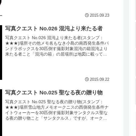
2015.09.23
写真クエスト No.026 混沌より来たる者
写真クエスト No.026 混沌より来たる者(スタンプ：
★★★)場所その他メモ名もなき小島の南西発生条件パ
ンドラボックスを30匹倒す撮影対象混沌の箱混沌より
来たる者こと「混沌の箱」の居場所は地図に載ってい
ません。位置は、全体地図の左下の「+...
2015.09.22
写真クエスト No.025 聖なる夜の贈り物
写真クエスト No.025 聖なる夜の贈り物(スタンプ：
★★★)場所雪山地方メモオークニスの西側発生条件ナ
イトウォーカーを30匹倒す撮影対象サンタクルス聖な
る夜の贈り物こと「サンタクルス」ですが、オークニ
スの西に出現します。ここに来て意外と...