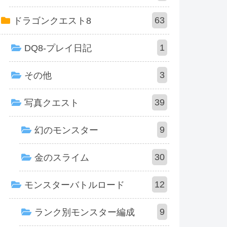
63
ドラゴンクエスト8
1
DQ8-プレイ日記
3
その他
39
写真クエスト
9
幻のモンスター
30
金のスライム
12
モンスターバトルロード
9
ランク別モンスター編成