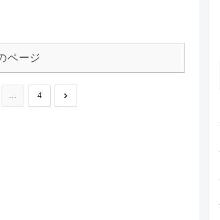
のページ
次
…
4
へ