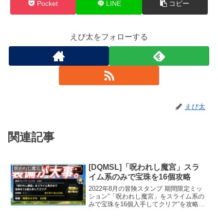
Pocket
LINE
コピー
えび太をフォローする
えび太
関連記事
[DQMSL]「呪われし魔宮」スラ
呪われし魔宮
イム系のみで宝珠を16個攻略
2022年8月の冒険スタンプ 期間限定ミッ
ション”「呪われし魔宮」をスライム系の
みで宝珠を16個入手してクリア”を攻略し
ていきます。今回は、すこし装備にこだ