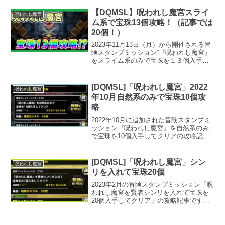
わっています。果たして、装備のこだわ
りとはいったい・・・！？
【DQMSL】呪われし魔宮スライ
呪われし魔宮
ム系で宝珠13個攻略！（記事では
20個！）
2023年11月13日（月）から開催される冒
険スタンプミッション”『呪われし魔宮』
をスライム系のみで宝珠を１３個入手し
てクリア”の攻略記事です。記事では宝珠
20個でクリアしています。
[DQMSL]「呪われし魔宮」2022
呪われし魔宮
年10月自然系のみで宝珠10個攻
略
2022年10月に追加された冒険スタンプミ
ッション『呪われし魔宮』を自然系のみ
で宝珠を10個入手してクリアの攻略記事
です。YouTubeにプレイ動画をアップし
ていますので、よろしければ攻略にお役
立てください。
[DQMSL]「呪われし魔宮」シン
呪われし魔宮
リを入れて宝珠20個
2023年2月の冒険スタンプミッション「呪
われし魔宮を賢者シンリを入れて宝珠を
20個入手してクリア」の攻略記事です。
以前完全無星で宝珠20個攻略動画も出し
たぐらいなので、難易度はそれほど高く
ありません。しかし残念ながら魔宮でシ