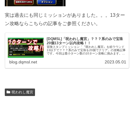
実は過去にも同じミッションがありました。。。13ター
ン攻略ならこちらの記事をご参照ください。
[DQMSL]「呪われし魔宮」？？？系のみで宝珠
20個13ターン以内攻略！！
冒険スタンプミッション「『呪われし魔宮』を総ラウンド
13以下で？？？系のみで宝珠を20個でクリア」の攻略記事
です。今回は最小ターン数の10ターン攻略に挑みます。編
成難易度はすこしだけ高めかもしれませんが、それでも私
が組めるぐらいのパーティなので再現率は高いと思いま
blog.dqmsl.net
2023.05.01
す。（はず）
呪われし魔宮