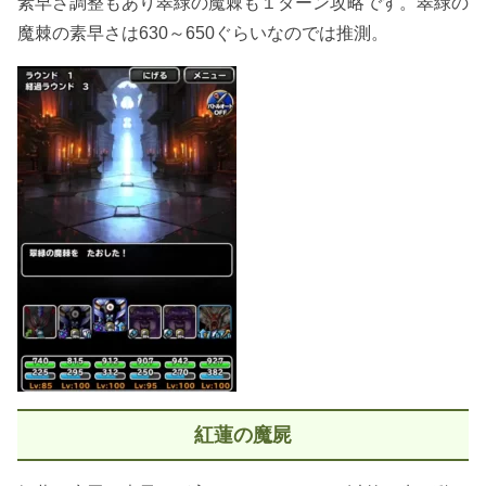
素早さ調整もあり翠緑の魔棘も１ターン攻略です。翠緑の
魔棘の素早さは630～650ぐらいなのでは推測。
紅蓮の魔屍