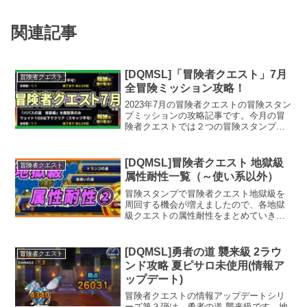
関連記事
[DQMSL]「冒険者クエスト」7月
冒険者クエスト
全冒険ミッション攻略！
2023年7月の冒険者クエストの冒険スタン
プミッションの攻略記事です。今月の冒
険者クエストでは２つの冒険スタンプミ
ッションがありますが、両方とも魔獣系
モンスターが活躍します。
[DQMSL]冒険者クエスト 地獄級
冒険者クエスト
属性耐性一覧（～使い系以外）
冒険スタンプで冒険者クエスト地獄級を
周回する機会が増えましたので、各地獄
級クエストの属性耐性をまとめていきま
す。よろしければ冒険者クエストを周回
する時にお役立てください。地獄級は数
が多いため「～使いの道系」と「～使い
[DQMSL]勇者の道 襲来級 2ラウ
冒険者クエスト
の道系以外」で記事を分割しています。
ンド攻略 夏ピサロ未使用(情報ア
本記事は「～使いの道系以外」の地獄級
ップデート)
の属性耐性一覧です。
冒険者クエストの情報アップデートシリ
ーズ第３弾は、勇者の道 襲来級です。地