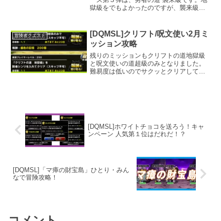
獄級をでもよかったのですが、襲来級の
方がＤＱ１勇者の記憶より多く獲得でき
るため、襲来級を記事にしました。せっ
かく記事にするのでありがちな夏ピサロ
[DQMSL]クリフト/呪文使い2月ミ
冒険者クエスト
攻略ではなく、夏ピサロを未使用で２ラ
ッション攻略
ウンド攻略していきます。
残りのミッションもクリフトの道地獄級
と呪文使いの道超級のみとなりました。
難易度は低いのでサクッとクリアしてい
きます。しかし、シンリは根強い人気を
持つ「吸血鬼すぐ死ぬ」ではないですが
クリフトの道地獄級の、あの呪文で高確
率で一瞬で倒されてしまいます。あの呪
文とは・・・
[DQMSL]ホワイトチョコを送ろう！キャ
ンペーン 人気第１位はだれだ！？
[DQMSL]「マ瘴の財宝島」ひとり・みん
なで冒険攻略！
コメント