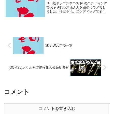
3DS版ドラゴンクエスト8のエンディング
で表示される声優さんを頑張ってメモし
ました。汗以下は、エンディングで表記
されたままを記載していますが、ドラゴ
ンクエスト公式サイトで誤植情報が公開
されており、「ラジュ：佐藤 美由紀→佐
藤美由希」「グラッ...
3DS DQ8声優一覧
[DQMSL]メタル系装備強化の優先度考察
コメント
コメントを書き込む