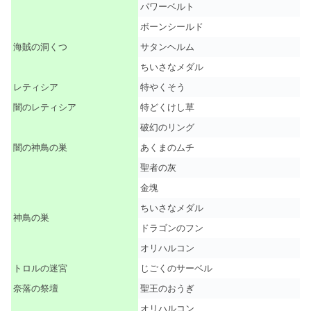
パワーベルト
ボーンシールド
海賊の洞くつ
サタンヘルム
ちいさなメダル
レティシア
特やくそう
闇のレティシア
特どくけし草
破幻のリング
闇の神鳥の巣
あくまのムチ
聖者の灰
金塊
ちいさなメダル
神鳥の巣
ドラゴンのフン
オリハルコン
トロルの迷宮
じごくのサーベル
奈落の祭壇
聖王のおうぎ
オリハルコン