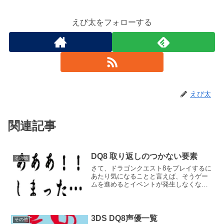
えび太をフォローする
えび太
関連記事
DQ8 取り返しのつかない要素
その他
さて、ドラゴンクエスト8をプレイするに
あたり気になることと言えば、そうゲー
ムを進めるとイベントが発生しなくなる
や、アイテムが取れなくなるなどの「取
り返しのつかない要素」ですが、ドラゴ
ンクエスト8でも、いくつかあります。た
だしアイテムなどは、...
3DS DQ8声優一覧
その他