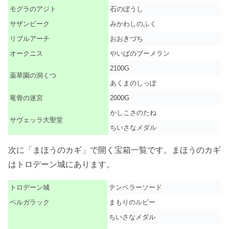
モグラのアジト
石のぼうし
サザンビーク
みかわしのふく
リブルアーチ
おおきづち
オークニス
やいばのブーメラン
2100G
薬草園の洞くつ
あくまのしっぽ
竜骨の迷宮
2000G
かしこさのたね
サヴェッラ大聖堂
ちいさなメダル
次に「まほうのカギ」で開く宝箱一覧です。まほうのカギ
はトロデーン城にあります。
トロデーン城
テンペラーソード
ベルガラック
まもりのルビー
ちいさなメダル