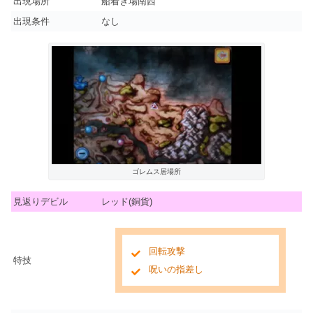
出現場所
船着き場南西
出現条件
なし
ゴレムス居場所
見返りデビル
レッド(銅貨)
回転攻撃
特技
呪いの指差し