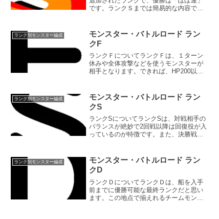
追加されたランクで、優勝は「ほぼ運」
です。ランクＳまでは簡易的な内容でし
たが、ランクSSは若干詳しく書きたいと
思います。出場料5000G優勝賞品バトラ
ースーツ優勝特典なし優勝賞品のバトラ
モンスター・バトルロード ラン
ランク別モンスター編成
ースーツは、...
クF
ランクＦについてランクＦは、１ターン
休みや全体攻撃などを使うモンスターが
相手となります。できれば、HP200以上
のチームモンスターを揃えたいところで
す。出場料200G優勝賞品バニースーツ優
勝特典自分のモンスターチームと直接対
モンスター・バトルロード ラン
ランク別モンスター編成
戦が可能になる1...
クS
ランクSについてランクSは、対戦相手の
バランスが絶妙で2回戦以降は回復役が入
っているのが特徴です。また、決勝戦用
に痛恨の一撃を繰り出すことができるチ
ームメンバーを入れておきたいところで
す。出場料1000G優勝賞品ドラゴンロー
モンスター・バトルロード ラン
ランク別モンスター編成
ブ優勝特典主人公...
クD
ランクＤについてランクＤは、船を入手
前までに優勝可能な最終ランクだと思い
ます。この地点で揃えれるチームモンス
ターでは、ランクＤの優勝は若干運要素
も必要となります。ただ、余程運が悪く