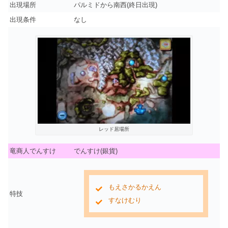
出現場所
パルミドから南西(終日出現)
出現条件
なし
レッド居場所
竜商人でんすけ
でんすけ(銀貨)
もえさかるかえん
特技
すなけむり