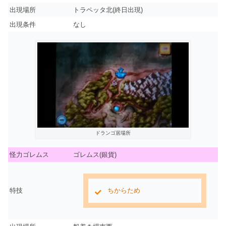
出現場所
トラペッタ北(終日出現)
出現条件
なし
ドランゴ居場所
怪力ゴレムス
ゴレムス(銀貨)
特技
ちからため