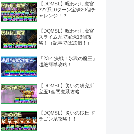
【DQMSL】呪われし魔宮
???系10ターン宝珠20個チ
ャレンジ！？
【DQMSL】呪われし魔宮
スライム系で宝珠13個攻
略！（記事では20個！）
「23-4 決戦！氷獄の魔王」
超絶簡単攻略！
【DQMSL】災いの研究所
宝玉1個悪魔系攻略！
【DQMSL】災いの砂丘 ド
ラゴン系攻略！！