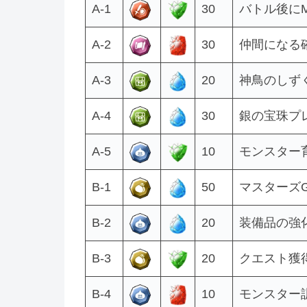
A-1
30
バトル後にM
A-2
30
仲間になる確
A-3
20
神鳥のしず
A-4
30
銀の宝珠プレ
A-5
10
モンスター育
B-1
50
マスターズG
B-2
20
装備品の強化
B-3
20
クエスト獲得
B-4
10
モンスター訓