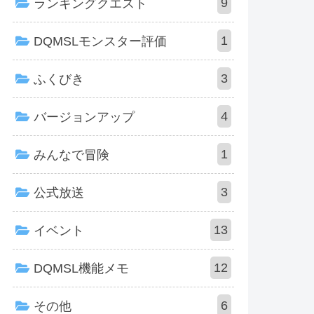
9
ランキングクエスト
1
DQMSLモンスター評価
3
ふくびき
4
バージョンアップ
1
みんなで冒険
3
公式放送
13
イベント
12
DQMSL機能メモ
6
その他