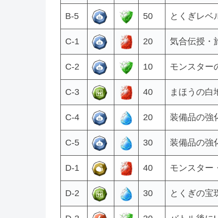
B-5
50
とくぎレベル
C-1
20
気合伝授・旅
C-2
10
モンスターの
C-3
40
まほうの白
C-4
20
装備品の強化
C-5
30
装備品の強化
D-1
40
モンスター・
D-2
30
とくぎの宝珠