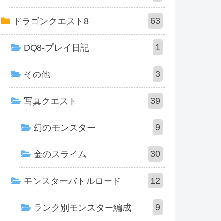
63
ドラゴンクエスト8
1
DQ8-プレイ日記
3
その他
39
写真クエスト
9
幻のモンスター
30
金のスライム
12
モンスターバトルロード
9
ランク別モンスター編成