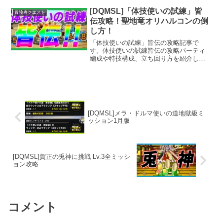
獣が大活躍してくれました。果たしてあ
の魔獣とは！？
[DQMSL]「体技使いの試練」皆
冒険者クエスト
伝攻略！聖地竜オリハルコンの倒
し方！
「体技使いの試練」皆伝の攻略記事で
す。体技使いの試練皆伝の攻略パーティ
編成や特技構成、立ち回り方を紹介して
います。勇者の試練とほぼ同じパーティ
で攻略が可能で、皆伝獲得の難易度はか
なり低いです。
[DQMSL]メラ・ドルマ使いの道地獄級ミ
ッション1月版
[DQMSL]賀正の兎神に挑戦 Lv.3全ミッシ
ョン攻略
コメント