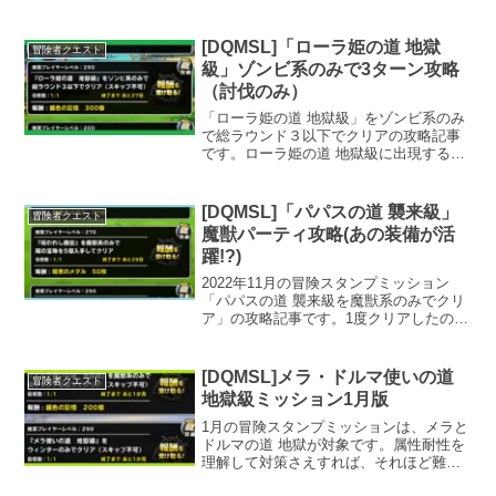
[DQMSL]「ローラ姫の道 地獄
冒険者クエスト
級」ゾンビ系のみで3ターン攻略
（討伐のみ）
「ローラ姫の道 地獄級」をゾンビ系のみ
で総ラウンド３以下でクリアの攻略記事
です。ローラ姫の道 地獄級に出現するド
ラゴンはギラとバギが軽減なので、現状
のゾンビのモンスター枠ならギラ系で攻
めるが簡単ですが、レアカロンの苛烈な
[DQMSL]「パパスの道 襲来級」
冒険者クエスト
暴風のバギ系で攻略してやろうと思った
魔獣パーティ攻略(あの装備が活
のが沼の始まりでした・・・
躍!?)
2022年11月の冒険スタンプミッション
「パパスの道 襲来級を魔獣系のみでクリ
ア」の攻略記事です。1度クリアしたので
すが、なんともMPが悲惨な状態でのクリ
アだったこともあり、あの装備に変えて
再チャレンジしてみると、火力を捨てる
[DQMSL]メラ・ドルマ使いの道
冒険者クエスト
のも意外とアリだなと再確認する結果
地獄級ミッション1月版
に。あの装備とは！？
1月の冒険スタンプミッションは、メラと
ドルマの道 地獄が対象です。属性耐性を
理解して対策さえすれば、それほど難易
度は高くありません。久しぶりにあの魔