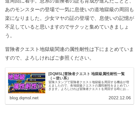
道周回に着手。息系の冒険者の証も育成が進んだことと、
あのモンスターの登場で一気に息使いの道地獄級の周回も
楽になりました。少女マヤの証の登場で、息使いの記憶が
不足していると思いますのでサクッと集めていきましょ
う。
冒険者クエスト地獄級関連の属性耐性は下にまとめていま
すので、よろしければご参照ください。
[DQMSL]冒険者クエスト 地獄級属性耐性一覧
（～使い系）
冒険スタンプで冒険者クエスト地獄級を周回する機会が増
えましたので、各地獄級クエストの属性耐性をまとめてい
きます。よろしければ冒険者クエストを周回する時にお役
立てください。地獄級は数が多いため「～使いの道系」と
「～使いの道系以外」で記事を分割しています。本記事は
blog.dqmsl.net
2022.12.06
「～使いの道系」の地獄級の属性耐性一覧です。