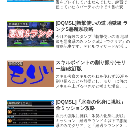
番をプレイしていませんでした。練習で
使っていた３パーティの中で１番の安定
的に400万Ptを達成できそうなリバースパ
ーティでの攻略記事です。もし400万Pt達
成できていない方がいらっしゃいました
[DQMSL]斬撃使いの道 地獄級 ラ
冒険者クエスト
ら、多少は参考になるかもしれません。
ンクS悪魔系攻略
今月の冒険スタンプ『斬撃使いの道 地獄
級を悪魔系のみランクS以下でクリア』の
攻略記事です。デビルウィザードが活躍
することは想像できますが、まさかのあ
のモンスターが意外な活躍を見せてくれ
ました。あの意外なモンスターとはいっ
スキルポイントの割り振り(モリ
仲間(DQ8)
たい？
ー編)改訂版
スキル考察スキルのたねを使わず350Pを
割り振ることを前提とし、モリーは何の
スキルを上げるべきかと考えた場合、以
下の1～4を考慮したスキル割り振りとな
るのではないかと思います。 補助スキル
を活かしたい 最強武器用スキル 最強スキ
[DQMSL]「氷炎の化身に挑戦」
期間限定クエスト
ル1は「ねっ...
全ミッション攻略
次元の強敵に挑戦「氷炎の化身に挑戦」
ミッション「経過ラウンド４以下で悪魔
系のみでクリア」と「経過ラウンド３以
下で？？？系を入れずにクリア」を攻略
していきます。両方一気にクリアできれ