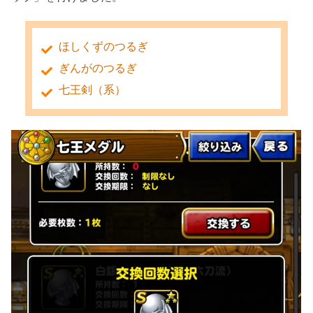
ほしくずのつるぎ
ぎんがのつるぎ
七王剣（系）