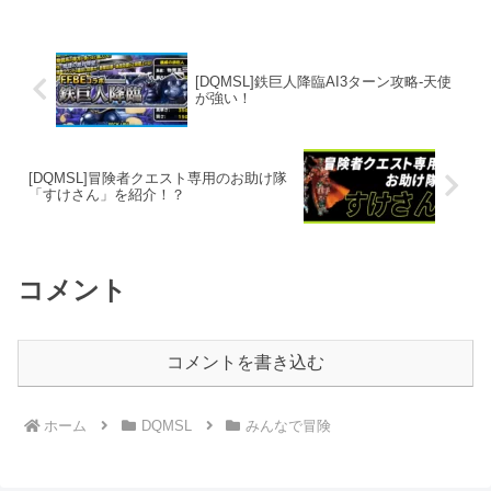
ばよかったのですが、悪魔パオンリーだ
と火力が足りませんでした。属性耐性を
調べた結果、あの属性が強い！あの属性
とは！？
[DQMSL]鉄巨人降臨AI3ターン攻略-天使
が強い！
[DQMSL]冒険者クエスト専用のお助け隊
「すけさん」を紹介！？
コメント
コメントを書き込む
ホーム
DQMSL
みんなで冒険