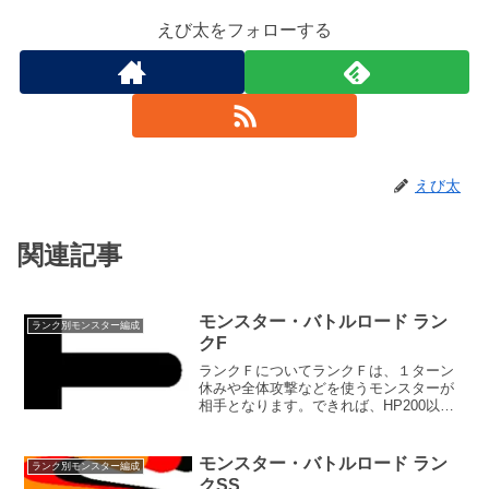
えび太をフォローする
えび太
関連記事
モンスター・バトルロード ラン
ランク別モンスター編成
クF
ランクＦについてランクＦは、１ターン
休みや全体攻撃などを使うモンスターが
相手となります。できれば、HP200以上
のチームモンスターを揃えたいところで
す。出場料200G優勝賞品バニースーツ優
勝特典自分のモンスターチームと直接対
モンスター・バトルロード ラン
ランク別モンスター編成
戦が可能になる1...
クSS