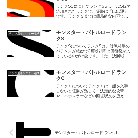
ランクSSについてランクSSは、3DS版で
追加されたランクで、優勝は「ほぼ運」
です。ランクＳまでは簡易的な内容でし
たが、ランクSSは若干詳しく書きたいと
思います。出場料5000G優勝賞品バトラ
ースーツ優勝特典なし優勝賞品のバトラ
モンスター・バトルロード ラン
ランク別モンスター編成
ースーツは、...
クS
ランクSについてランクSは、対戦相手の
バランスが絶妙で2回戦以降は回復役が入
っているのが特徴です。また、決勝戦用
に痛恨の一撃を繰り出すことができるチ
ームメンバーを入れておきたいところで
す。出場料1000G優勝賞品ドラゴンロー
モンスター・バトルロード ラン
ランク別モンスター編成
ブ優勝特典主人公...
クC
ランクＣについてランクＣは、船を入手
しないと優勝が難しく、決定的な攻撃
や、ベホマラーなどの回復呪文を扱える
モンスターをチームに入れて戦いたいと
ころです。出場料500G優勝賞品聖者の灰
優勝特典モンスターを12体ストック可能
になる1回戦1回戦は...
モンスター・バトルロード ランクE