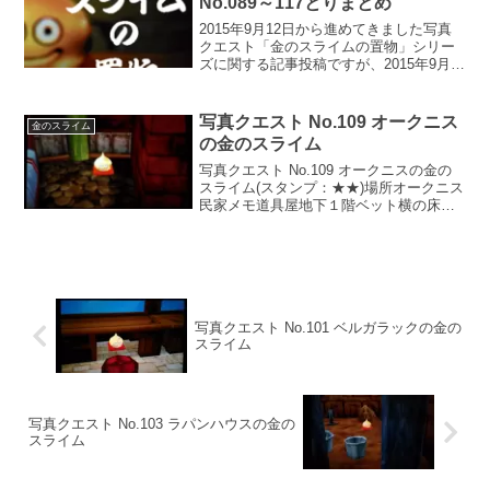
No.089～117とりまとめ
2015年9月12日から進めてきました写真
クエスト「金のスライムの置物」シリー
ズに関する記事投稿ですが、2015年9月
21日にNo.089～117の投稿が完了しまし
た。今後微調整することはあると思いま
すが一旦完了とします。2015年9月21...
写真クエスト No.109 オークニス
金のスライム
の金のスライム
写真クエスト No.109 オークニスの金の
スライム(スタンプ：★★)場所オークニス
民家メモ道具屋地下１階ベット横の床の
上撮影条件オークニク到着後道具屋地下
１階に金のスライムが置いてあるのです
が、オークニス到着直後は荒くれ者が地
下に下りる...
写真クエスト No.101 ベルガラックの金の
スライム
写真クエスト No.103 ラパンハウスの金の
スライム