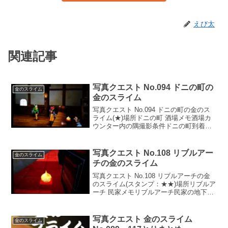
えび太
関連記事
写真クエスト No.094 ドニの町の
金のスライム
金のスライム
写真クエスト No.094 ドニの町の金のス
ライム(★)場所ドニの町 酒場メモ酒場カ
ウンター内の隅撮影条件ドニの町到着後
この写真クエストは、スタンプ１つのわ
りに難易度は高いと思います。20分ぐら
いドニの町をウロウロしたのは、今とな
写真クエスト No.108 リブルアー
金のスライム
っては良い...
チの金のスライム
写真クエスト No.108 リブルアーチの金
のスライム(スタンプ：★★)場所リブルア
ーチ 民家メモリブルアーチ民家の地下１
階階段下の床の上撮影条件リブルアーチ
到着後外観には扉が２つありますが、入
ってすぐに吹き抜けのある方の民家が金
写真クエスト 金のスライム
金のスライム
のスライム...