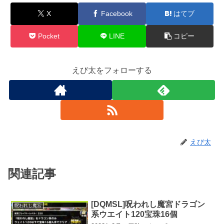
X
Facebook
はてブ
Pocket
LINE
コピー
えび太をフォローする
えび太
関連記事
[DQMSL]呪われし魔宮ドラゴン
呪われし魔宮
系ウエイト120宝珠16個