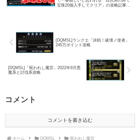
で一番難しいと思われる「自然系のみで
宝珠20個入手してクリア」の攻略記事で
す。比較的組みやすいパーティを目指し
ましたが、あのモンスターの使用だけ許
してやってください。あのモンスターと
は一体！？
[DQMSL]ランクエ「決戦！破壊ノ使者」
245万ポイント攻略
[DQMSL]「呪われし魔宮」2022年9月悪
魔系と討伐系攻略
コメント
コメントを書き込む
ホーム
DQMSL
呪われし魔宮