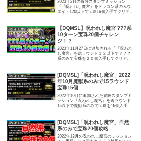
2023年2月の冒険スタンプミッション
「『呪われし魔宮』をドラゴン系のみウ
エイト120以下で宝珠16個入手でクリア」
の攻略記事です。ちょっとしたコツ
も。。。パーティ編成難易度は低いです
が、多少運の要素があります。ドラゴン
【DQMSL】呪われし魔宮 ???系
呪われし魔宮
系でウエイト縛りだとこのパーティしか
10ターン宝珠20個チャレン
ないかな・・・
ジ！？
2023年11月27日に追加される「『呪われ
し魔宮』を総ラウンド１３以下で？？？
系のみで宝珠を２０個入手してクリア」
の攻略記事です。せっかくなので、すべ
ての先頭１ターンの１０ターン攻略をし
てみました。
[DQMSL]「呪われし魔宮」2022
呪われし魔宮
年10月魔獣系のみで15ラウンド
宝珠15個
2022年10月に追加された冒険スタンプミ
ッション『呪われし魔宮』を総ラウンド
15以下で魔獣系のみで宝珠を15個入手し
てクリアの攻略記事です。呪われし魔宮
で魔獣系ミッションといえば、ほぼテン
プレは決まっていますね。YouTubeにプ
[DQMSL]「呪われし魔宮」自然
呪われし魔宮
レイ動画をアップしていますので、よろ
系のみで宝珠20個攻略
しければ攻略にお役立てください。
2022年12月の呪われし魔宮のミッション