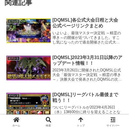
関連記事
[DQMSL]各公式大会日程と大会
イベント
公式ページリンクまとめ
いよいよ、最強マスター決定戦 ～精霊の
導き～の開催が近づいてきました。すこ
し気になったので過去開催さた公式大会
決勝戦の情報をまとめてみました。この
大会放送で紹介されるモンスターは強い
モンスターが多いので要注目です。今年
[DQMSL]2023年3月31日以降のア
イベント
は新モンスターが超魔王で、マデュラー
ップデート情報！！
シャが新生転生かなと予測。
2023年3月26日に開催されたDQMSL公式
大会「最強マスター決定戦 ～精霊の導き
～」決勝大会で発表されたDQMSLの次回
アップデート内容を取りまとめていきま
す。主な内容は「新しい闘技場」「新ク
エスト」「コラボクエスト」「新モンス
[DQMSL]リーグバトル最後まで
イベント
ター情報」が目玉でした。それでは紹介
戦う！！
行ってみましょー！
ついにリーグバトルが2023年4月26日
（水）13時00分に終りを迎えることとな
りました。公式サイトにいろいろ情報が
書かれていたので、合わせて書いていき
たいと思います。最後に運営様にお願い
ホーム
検索
トップ
サイドバー