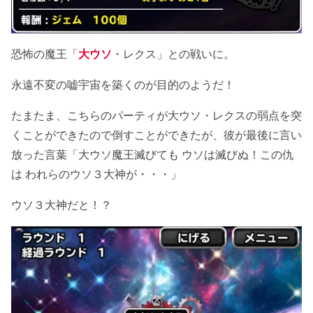
恐怖の魔王「
大ウソ
・レクス」との戦いに。
永遠不変の嘘宇宙を築くのが目的のようだ！
たまたま、こちらのパーティが大ウソ・レクスの弱点を突
くことができたので倒すことができたが、彼が最後に言い
放った言葉「大ウソ魔王滅びても ウソは滅びぬ！この仇
は われらのウソ３大神が・・・」
ウソ３大神だと！？