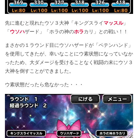
先に進むと現れたウソ３大神「キングスライ
マッスル
」
「
ウソハ
ザード」「ホラの神の
ホラ
カリ」との戦い！！
まさかの１ラウンド目にウソハザードが「ペテンハンド」
を使用してきたが、幸いなことにウ素状態になっていなか
ったため、大ダメージを受けることなく戦闘の末にウソ３
大神を倒すことができました。
ウ素状態だったら危なかった・・・