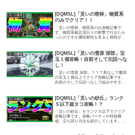
[DQMSL]「災いの密林」物質系
災いの魔境
のみでクリア！！
「災いの密林」物質系のみ攻略記事で
す。物質系最近流行りの斬撃で行きたか
ったのですが属性耐性を見ると相性が悪
かったようなので、無難に呪文パーティ
での攻略にしています。物質系で呪文と
言えば、お決まりのあのパーティですが
[DQMSL]「災いの雪原 深部」宝
災いの魔境
立ち回り方が重要です。
玉１個攻略！自前そして伝説へな
し！
「災いの雪原 深部」？？？系なしで魔境
の宝玉１個以上でクリア攻略記事です。
自前のそして伝説へなしで組みやすさを
最優先にしていますので再現性は高いと
思います。今考えるとシンリを使っても
よかったかなと振り返りです。
[DQMSL]「災いの砂丘」ランク
災いの魔境
Ｓ以下超タコ攻略！？
「災いの砂丘」をランクＳ以下でクリア
攻略記事です。攻略パーティや特技構
成、立ち回り方法を紹介しています。呪
文と息対策が重要なクエストですので、
あのモンスターが大活躍します。対策し