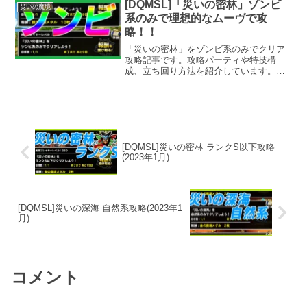
ていないと一瞬で倒されてしまいます。
[DQMSL]「災いの密林」ゾンビ
災いの魔境
イオとデイン系をどう組み込むかが難し
系のみで理想的なムーヴで攻
いですね。
略！！
「災いの密林」をゾンビ系のみでクリア
攻略記事です。攻略パーティや特技構
成、立ち回り方法を紹介しています。ク
リア自体は難しくなかったのですが、理
想的な行動パターンを考えるのに苦労し
ました。結局一番難易度が高いのは、レ
ア特技持ちのカロンを入手できるかです
かね。。。ｗ
[DQMSL]災いの密林 ランクS以下攻略
(2023年1月)
[DQMSL]災いの深海 自然系攻略(2023年1
月)
コメント