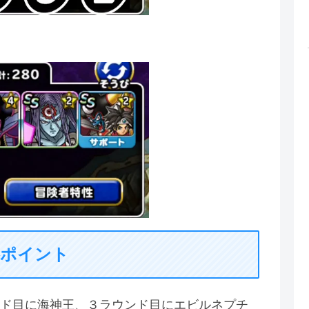
略ポイント
ド目に海神王、３ラウンド目にエビルネプチ