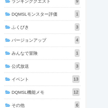
9
ランキングクエスト
1
DQMSLモンスター評価
3
ふくびき
4
バージョンアップ
1
みんなで冒険
3
公式放送
13
イベント
12
DQMSL機能メモ
6
その他