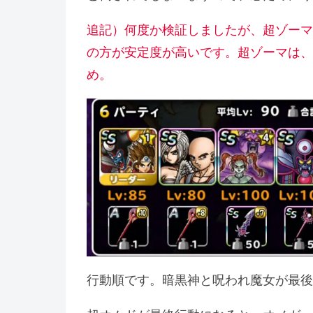
追記）何度か検証しましたが、超ゾーマ
の方が安定度が高いです。超ゾーマは、
め。
行動順です。暗黒神と呪われ魔女が最後