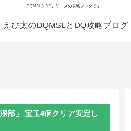
DQMSLとDQシリーズの攻略ブログです。
えび太のDQMSLとDQ攻略ブログ
海 深部」 宝玉4個クリア安定し