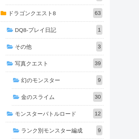
63
ドラゴンクエスト8
1
DQ8-プレイ日記
3
その他
39
写真クエスト
9
幻のモンスター
30
金のスライム
12
モンスターバトルロード
9
ランク別モンスター編成