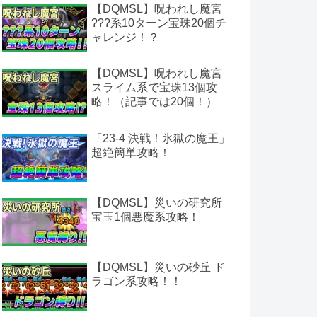
【DQMSL】呪われし魔宮
???系10ターン宝珠20個チ
ャレンジ！？
【DQMSL】呪われし魔宮
スライム系で宝珠13個攻
略！（記事では20個！）
「23-4 決戦！氷獄の魔王」
超絶簡単攻略！
【DQMSL】災いの研究所
宝玉1個悪魔系攻略！
【DQMSL】災いの砂丘 ド
ラゴン系攻略！！