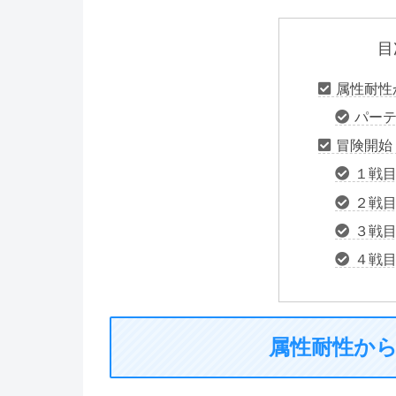
目
属性耐性
パー
冒険開始
１戦
２戦
３戦
４戦
属性耐性か