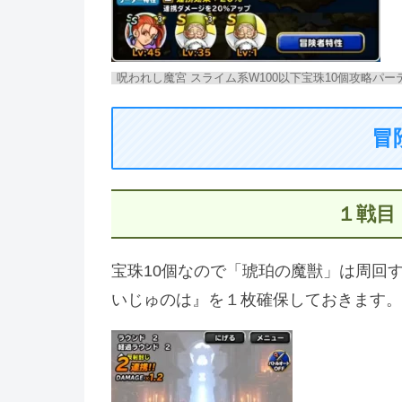
呪われし魔宮 スライム系W100以下宝珠10個攻略パー
冒
１戦目
宝珠10個なので「琥珀の魔獣」は周回
いじゅのは』を１枚確保しておきます。