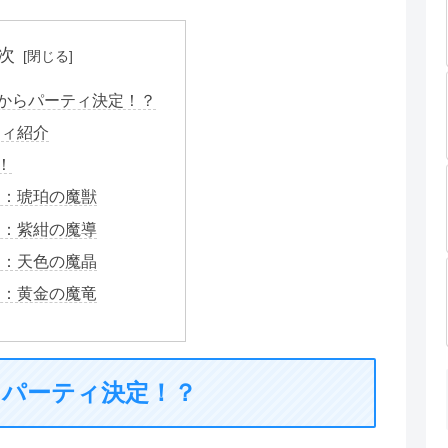
次
からパーティ決定！？
ティ紹介
！
目：琥珀の魔獣
目：紫紺の魔導
目：天色の魔晶
目：黄金の魔竜
らパーティ決定！？