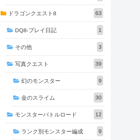
63
ドラゴンクエスト8
1
DQ8-プレイ日記
3
その他
39
写真クエスト
9
幻のモンスター
30
金のスライム
12
モンスターバトルロード
9
ランク別モンスター編成