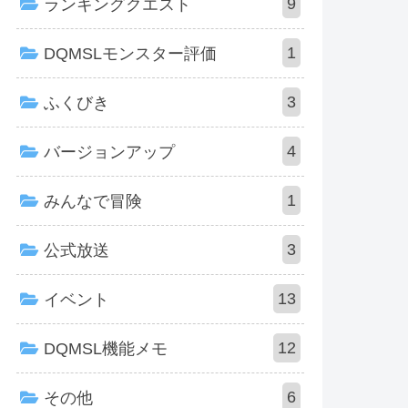
9
ランキングクエスト
1
DQMSLモンスター評価
3
ふくびき
4
バージョンアップ
1
みんなで冒険
3
公式放送
13
イベント
12
DQMSL機能メモ
6
その他