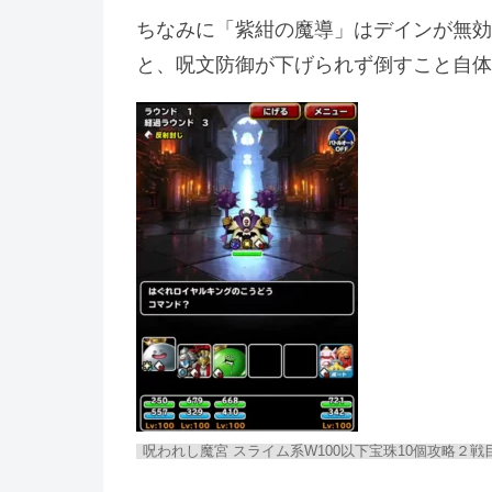
ちなみに「紫紺の魔導」はデインが無効
と、呪文防御が下げられず倒すこと自体
呪われし魔宮 スライム系W100以下宝珠10個攻略２戦