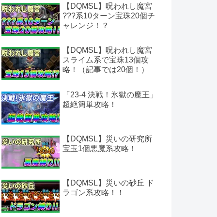
【DQMSL】呪われし魔宮
???系10ターン宝珠20個チ
ャレンジ！？
【DQMSL】呪われし魔宮
スライム系で宝珠13個攻
略！（記事では20個！）
「23-4 決戦！氷獄の魔王」
超絶簡単攻略！
【DQMSL】災いの研究所
宝玉1個悪魔系攻略！
【DQMSL】災いの砂丘 ド
ラゴン系攻略！！